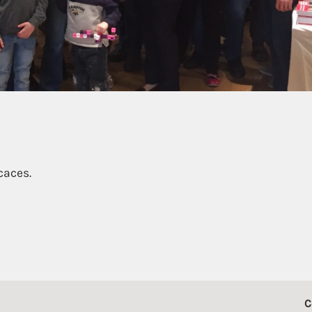
caces.
C