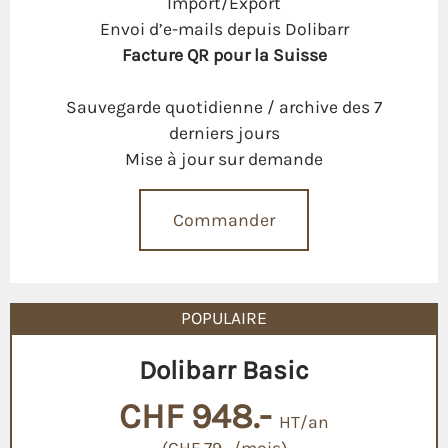
Import/Export
Envoi d’e-mails depuis Dolibarr
Facture QR pour la Suisse
Sauvegarde quotidienne / archive des 7
derniers jours
Mise à jour sur demande
Commander
POPULAIRE
Dolibarr Basic
CHF 948.-
HT/an
(CHF 79.–/mois)